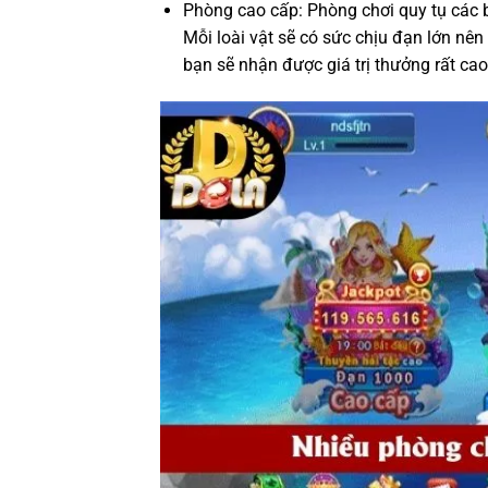
Phòng cao cấp: Phòng chơi quy tụ các 
Mỗi loài vật sẽ có sức chịu đạn lớn nên
bạn sẽ nhận được giá trị thưởng rất cao