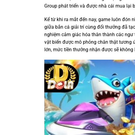
Group phát triển và được nhà cái mua lại 
Kể từ khi ra mắt đến nay, game luôn đón n
giữa bắn cá giải trí cùng đổi thưởng đã tạo
nghiệm cảm giác hóa thân thành các ngư t
vật biển được mô phỏng chân thật tương ứn
lớn, mức tiền thưởng nhận được sẽ không 