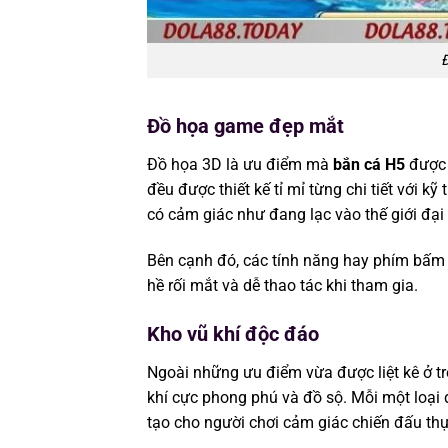
Đ
Đồ họa game đẹp mắt
Đồ họa 3D là ưu điểm mà
bắn cá H5
được 
đều được thiết kế tỉ mỉ từng chi tiết với 
có cảm giác như đang lạc vào thế giới đạ
Bên cạnh đó, các tính năng hay phím bấm đ
hề rối mắt và dễ thao tác khi tham gia.
Kho vũ khí độc đáo
Ngoài những ưu điểm vừa được liệt kê ở tr
khí cực phong phú và đồ sộ. Mỗi một loại 
tạo cho người chơi cảm giác chiến đấu thự