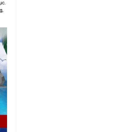
ục.
g,