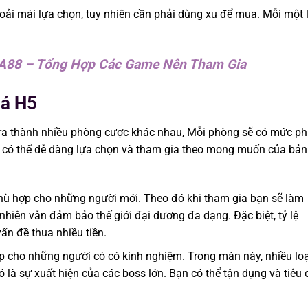
hoải mái lựa chọn, tuy nhiên cần phải dùng xu để mua. Mỗi một 
LA88 – Tổng Hợp Các Game Nên Tham Gia
cá H5
ra thành nhiều phòng cược khác nhau, Mỗi phòng sẽ có mức ph
n có thể dễ dàng lựa chọn và tham gia theo mong muốn của bản
hù hợp cho những người mới. Theo đó khi tham gia bạn sẽ làm
 nhiên vẫn đảm bảo thế giới đại dương đa dạng. Đặc biệt, tỷ lệ
ấn đề thua nhiều tiền.
p cho những người có có kinh nghiệm. Trong màn này, nhiều loạ
là sự xuất hiện của các boss lớn. Bạn có thể tận dụng và tiêu d