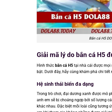
Bắn cá H5 DO
Giải mã lý do bắn cá H5 đ
Hình thức
bắn cá H5
tại nhà cái được mọi
bật. Dưới đây, hãy cùng khám phá chi tiế
Hệ sinh thái biển đa dạng
Trong trò chơi, đại dương xanh được mô ph
anh em sẽ bị choáng ngợp bởi số lượng các 
khác nhau. Đặc biệt mỗi loài cũng tương ứ