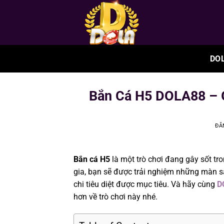
Bỏ
qua
nội
dung
DO
Bắn Cá H5 DOLA88 – G
ĐĂ
Bắn cá H5
là một trò chơi đang gây sốt t
gia, bạn sẽ được trải nghiệm những màn s
chi tiêu diệt được mục tiêu. Và hãy cùng
D
hơn về trò chơi này nhé.