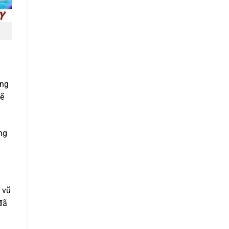
ơng
sẽ
ng
 vũ
đã