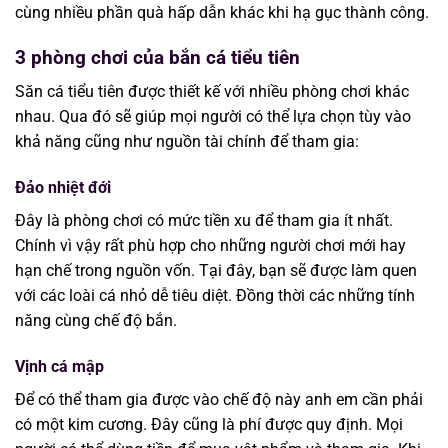
cùng nhiều phần quà hấp dẫn khác khi hạ gục thành công.
3 phòng chơi của bắn cá tiểu tiên
Săn cá tiểu tiên được thiết kế với nhiều phòng chơi khác
nhau. Qua đó sẽ giúp mọi người có thể lựa chọn tùy vào
khả năng cũng như nguồn tài chính để tham gia:
Đảo nhiệt đới
Đây là phòng chơi có mức tiền xu để tham gia ít nhất.
Chính vì vậy rất phù hợp cho những người chơi mới hay
hạn chế trong nguồn vốn. Tại đây, bạn sẽ được làm quen
với các loài cá nhỏ dễ tiêu diệt. Đồng thời các những tính
năng cùng chế độ bắn.
Vịnh cá mập
Để có thể tham gia được vào chế độ này anh em cần phải
có một kim cương. Đây cũng là phí được quy định. Mọi