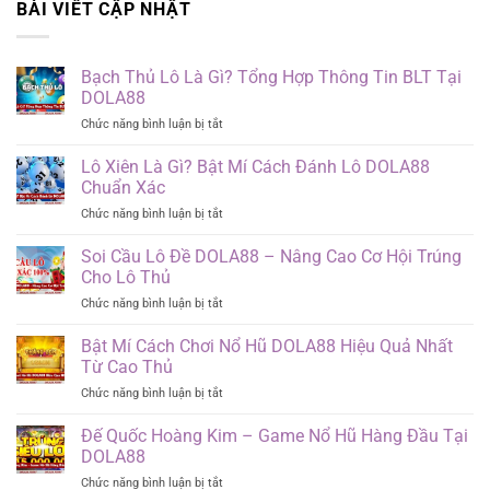
BÀI VIẾT CẬP NHẬT
Bạch Thủ Lô Là Gì? Tổng Hợp Thông Tin BLT Tại
DOLA88
ở
Chức năng bình luận bị tắt
Bạch
Thủ
Lô Xiên Là Gì? Bật Mí Cách Đánh Lô DOLA88
Lô
Chuẩn Xác
Là
ở
Chức năng bình luận bị tắt
Gì?
Lô
Tổng
Xiên
Soi Cầu Lô Đề DOLA88 – Nâng Cao Cơ Hội Trúng
Hợp
Là
Thông
Cho Lô Thủ
Gì?
Tin
ở
Chức năng bình luận bị tắt
Bật
BLT
Soi
Mí
Tại
Cầu
Bật Mí Cách Chơi Nổ Hũ DOLA88 Hiệu Quả Nhất
Cách
DOLA88
Lô
Đánh
Từ Cao Thủ
Đề
Lô
ở
Chức năng bình luận bị tắt
DOLA88
DOLA88
Bật
–
Chuẩn
Mí
Đế Quốc Hoàng Kim – Game Nổ Hũ Hàng Đầu Tại
Nâng
Xác
Cách
Cao
DOLA88
Chơi
Cơ
ở
Chức năng bình luận bị tắt
Nổ
Hội