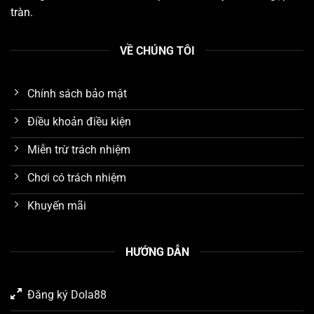
tràn.
VỀ CHÚNG TÔI
Chính sách bảo mật
Điều khoản điều kiện
Miễn trừ trách nhiệm
Chơi có trách nhiệm
Khuyến mãi
HƯỚNG DẪN
Đăng ký Dola88