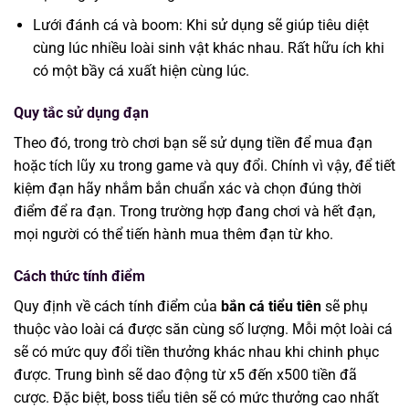
Lưới đánh cá và boom: Khi sử dụng sẽ giúp tiêu diệt
cùng lúc nhiều loài sinh vật khác nhau. Rất hữu ích khi
có một bầy cá xuất hiện cùng lúc.
Quy tắc sử dụng đạn
Theo đó, trong trò chơi bạn sẽ sử dụng tiền để mua đạn
hoặc tích lũy xu trong game và quy đổi. Chính vì vậy, để tiết
kiệm đạn hãy nhắm bắn chuẩn xác và chọn đúng thời
điểm để ra đạn. Trong trường hợp đang chơi và hết đạn,
mọi người có thể tiến hành mua thêm đạn từ kho.
Cách thức tính điểm
Quy định về cách tính điểm của
bắn cá tiểu tiên
sẽ phụ
thuộc vào loài cá được săn cùng số lượng. Mỗi một loài cá
sẽ có mức quy đổi tiền thưởng khác nhau khi chinh phục
được. Trung bình sẽ dao động từ x5 đến x500 tiền đã
cược. Đặc biệt, boss tiểu tiên sẽ có mức thưởng cao nhất