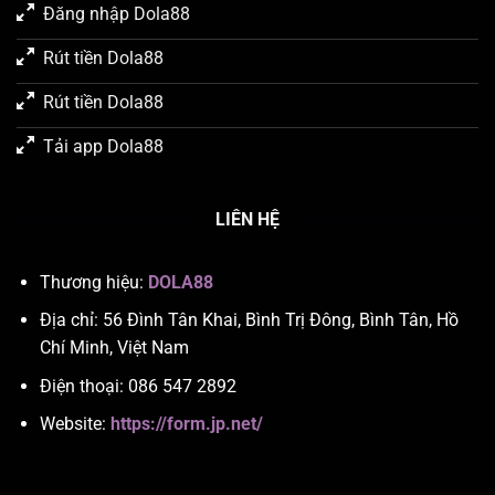
Đăng nhập Dola88
Rút tiền Dola88
Rút tiền Dola88
Tải app Dola88
LIÊN HỆ
Thương hiệu:
DOLA88
Địa chỉ: 56 Đình Tân Khai, Bình Trị Đông, Bình Tân, Hồ
Chí Minh, Việt Nam
Điện thoại: 086 547 2892
Website:
https://form.jp.net/