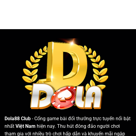
Đế
Hũ
Trúng
Quốc
DOLA88
Cho
Hoàng
Hiệu
Lô
Kim
Quả
Thủ
–
Nhất
Game
Từ
Nổ
Cao
Hũ
Thủ
Hàng
Đầu
Tại
DOLA88
Dola88 Club
- Cổng game bài đổi thưởng trực tuyến nổi bật
nhất
Việt Nam
hiện nay. Thu hút đông đảo người chơi
tham gia với nhiều trò chơi hấp dẫn và khuyến mãi ngập